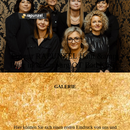
Friseur RAPUNZEL Haut &amp;
Haar in Naumburg OT Bad Kösen
GALERIE
Hier können Sie sich einen ersten Eindruck von uns und